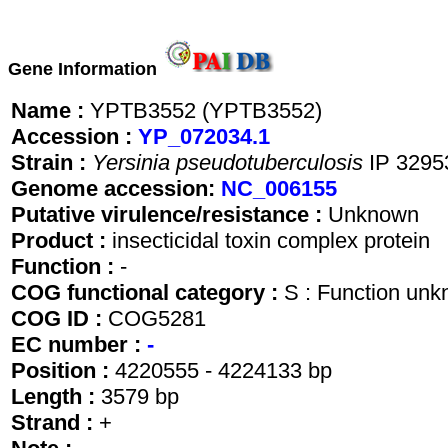
Gene Information
Name :
YPTB3552 (YPTB3552)
Accession :
YP_072034.1
Strain :
Yersinia pseudotuberculosis
IP 3295
Genome accession:
NC_006155
Putative virulence/resistance :
Unknown
Product :
insecticidal toxin complex protein
Function :
-
COG functional category :
S : Function un
COG ID :
COG5281
EC number :
-
Position :
4220555 - 4224133 bp
Length :
3579 bp
Strand :
+