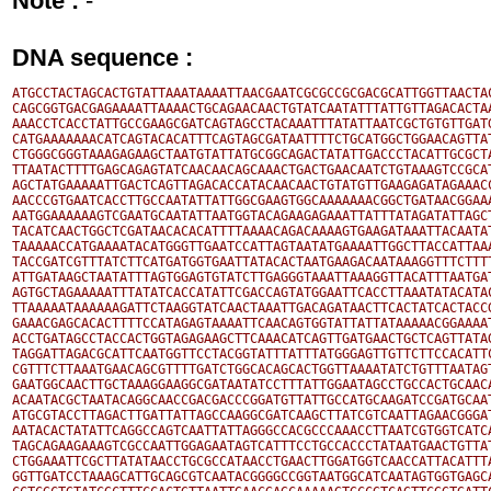
Note :
-
DNA sequence :
ATGCCTACTAGCACTGTATTAAATAAAATTAACGAATCGCGCCGCGACGCATTGGTTAACTAC
CAGCGGTGACGAGAAAATTAAAACTGCAGAACAACTGTATCAATATTTATTGTTAGACACTAA
AAACCTCACCTATTGCCGAAGCGATCAGTAGCCTACAAATTTATATTAATCGCTGTGTTGATG
CATGAAAAAAACATCAGTACACATTTCAGTAGCGATAATTTTCTGCATGGCTGGAACAGTTAT
CTGGGCGGGTAAAGAGAAGCTAATGTATTATGCGGCAGACTATATTGACCCTACATTGCGCTA
TTAATACTTTTGAGCAGAGTATCAACAACAGCAAACTGACTGAACAATCTGTAAAGTCCGCAT
AGCTATGAAAAATTGACTCAGTTAGACACCATACAACAACTGTATGTTGAAGAGATAGAAACC
AACCCGTGAATCACCTTGCCAATATTATTGGCGAAGTGGCAAAAAAACGGCTGATAACGGAAA
AATGGAAAAAAGTCGAATGCAATATTAATGGTACAGAAGAGAAATTATTTATAGATATTAGCT
TACATCAACTGGCTCGATAACACACATTTTAAAACAGACAAAAGTGAAGATAAATTACAATAT
TAAAAACCATGAAAATACATGGGTTGAATCCATTAGTAATATGAAAATTGGCTTACCATTAAA
TACCGATCGTTTATCTTCATGATGGTGAATTATACACTAATGAAGACAATAAAGGTTTCTTTT
ATTGATAAGCTAATATTTAGTGGAGTGTATCTTGAGGGTAAATTAAAGGTTACATTTAATGAT
AGTGCTAGAAAAATTTATATCACCATATTCGACCAGTATGGAATTCACCTTAAATATACATAC
TTAAAAATAAAAAAGATTCTAAGGTATCAACTAAATTGACAGATAACTTCACTATCACTACCG
GAAACGAGCACACTTTTCCATAGAGTAAAATTCAACAGTGGTATTATTATAAAAACGGAAAAT
ACCTGATAGCCTACCACTGGTAGAGAAGCTTCAAACATCAGTTGATGAACTGCTCAGTTATAG
TAGGATTAGACGCATTCAATGGTTCCTACGGTATTTATTTATGGGAGTTGTTCTTCCACATTC
CGTTTCTTAAATGAACAGCGTTTTGATCTGGCACAGCACTGGTTAAAATATCTGTTTAATAGT
GAATGGCAACTTGCTAAAGGAAGGCGATAATATCCTTTATTGGAATAGCCTGCCACTGCAACA
ACAATACGCTAATACAGGCAACCGACGACCCGGATGTTATTGCCATGCAAGATCCGATGCAAT
ATGCGTACCTTAGACTTGATTATTAGCCAAGGCGATCAAGCTTATCGTCAATTAGAACGGGAT
AATACACTATATTCAGGCCAGTCAATTATTAGGGCCACGCCCAAACCTTAATCGTGGTCATCA
TAGCAGAAGAAAGTCGCCAATTGGAGAATAGTCATTTCCTGCCACCCTATAATGAACTGTTAT
CTGGAAATTCGCTTATATAACCTGCGCCATAACCTGAACTTGGATGGTCAACCATTACATTTA
GGTTGATCCTAAAGCATTGCAGCGTCAATACGGGGCCGGTAATGGCATCAATAGTGGTGAGCA