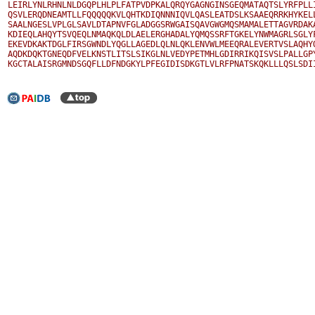
LEIRLYNLRHNLNLDGQPLHLPLFATPVDPKALQRQYGAGNGINSGEQMATAQTSLYRFPLLI
QSVLERQDNEAMTLLFQQQQQKVLQHTKDIQNNNIQVLQASLEATDSLKSAAEQRRKHYKELL
SAALNGESLVPLGLSAVLDTAPNVFGLADGGSRWGAISQAVGWGMQSMAMALETTAGVRDAKA
KDIEQLAHQYTSVQEQLNMAQKQLDLAELERGHADALYQMQSSRFTGKELYNWMAGRLSGLYF
EKEVDKAKTDGLFIRSGWNDLYQGLLAGEDLQLNLQKLENVWLMEEQRALEVERTVSLAQHYQ
AQDKDQKTGNEQDFVELKNSTLITSLSIKGLNLVEDYPETMHLGDIRRIKQISVSLPALLGPY