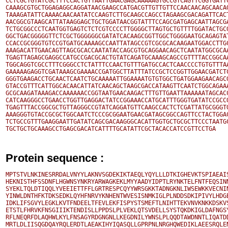
CCTCGCTGTATCGCTTTCCACTGTTAATTGAACGAGCAAAAAGTGCCGTCAGTTCGGTGATTC
CAAAGCGTGCTGGAGAGGCAGGATAACGAAGCCATGACGTTGTTGTTCCAACAACAGCAACAG
TAAAGATATTCAAAACAACAATATCCAAGTCTTGCAAGCCAGCCTAGAAGCGACAGATTCACT
AACGGCGTAAGCATTATAAGGAGCTGCTGGATAACGGTATTTCCAGCGATGAGCAATTAGCGA
TCTGCGGCCCTCAATGGTGAGTCTCTCGTCCCCTTGGGGCTTAGTGCTGTTTTGGATACTGCG
GGCTGACGGGGGTTCTCGCTGGGGGGCGATATCACAAGCGGTTGGCTGGGGAATGCAGAGTAT
CCACCGCGGGTGTCCGTGATGCAAAAGCCAATTATAGCCGTCGCGCACAAGAATGGACCTTGC
AAAGACATTGAACAGTTAGCGCACCAATATACCAGCGTGCAGGAACAGCTCAATATGGCGCAA
TGAGTTAGAGCGAGGCCATGCCGACGCACTGTATCAGATGCAAAGCAGCCGTTTTACCGGCAA
TGGCAGGTCGCCTTTCGGGCCTCTATTTCCAACTGTTTGATGCCACTCAACCCCTGTGTTTAA
GAAAAAGAGGTCGATAAAGCGAAAACCGATGGCTTATTTATCCGCTCCGGTTGGAACGATCTC
GGGTGAAGACCTGCAACTCAATCTGCAAAAATTGGAAAATGTGTGGCTGATGGAAGAACAGCG
GTACCGTTTCATTGGCACAACATTATCAACAGCTAAGCGACCATAAGTTCAATCTGGCAGAAA
GCGCAAGATAAAGACCAAAAAACCGGTAATGAACAAGACTTTGTTGAATTAAAAAATAGCACC
CATCAAGGGCCTGAACCTGGTTGAGGACTATCCGGAAACCATGCATTTGGGTGATATCCGCCG
TGAGTTTACCGGCGCTGTTAGGGCCGTATCAGGATGTTCAAGCCACTCTCGATTATGCGGGTG
AAAGGGTGTACCGCGCTGGCAATCTCCCGCGGAATGAACGATAGCGGCCAGTTCCTACTGGAC
TCTGCCGTTTGAAGGAATTGATATCAGCGACAAGGGCACATTGGTGCTGCGCTTCCCTAATGC
Protein sequence :
MPTSTVLNKINESRRDALVNYYLAKNVSGDEKIKTAEQLYQYLLLDTKIGHEVKTSPIAEAIS
HEKNISTHFSSDNFLHGWNSYNKRYARWAGKEKLMYYAADYIDPTLRYNKTELFNTFEQSINN
SYEKLTQLDTIQQLYVEEIETTFFLGRTRESPCQYYWRSGKKTADNGKNLIWSEWKKVECNIN
YINWLDNTHFKTDKSEDKLQYHFNRVYKNHENTWVESISNMKIGLPLNDDSDKIPIVYLHDGE
IDKLIFSGVYLEGKLKVTFNDEELTFEVLEKFISPYSTSMEFTLNIHTTEKVNVKNKKDSKVS
ETSTLFHRVKFNSGIIIKTENDISLLPPDSLPLVEKLQTSVDELLSYSTQKDKIGLDAFNGSY
RFLNEQRFDLAQHWLKYLFNSAGYRDGNGNLLKEGDNILYWNSLPLQQDTAWDNNTLIQATDD
MRTLDLIISQGDQAYRQLERDTLAEAKIHYIQASQLLGPRPNLNRGHQWEDIKLAEESRQLEN